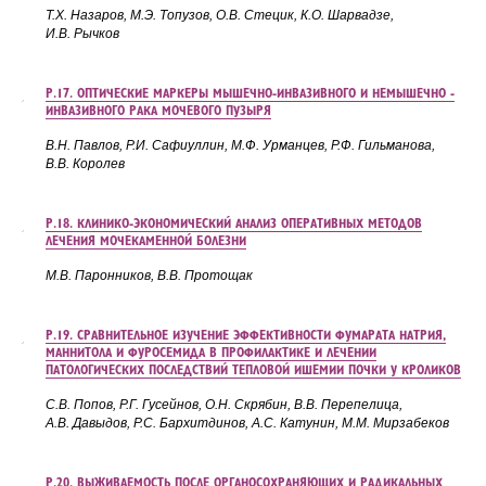
Т.Х. Назаров, М.Э. Топузов, О.В. Стецик, К.О.
Шарвадзе,
И.В.
Рычков
Р.17. ОПТИЧЕСКИЕ МАРКЕРЫ МЫШЕЧНО-ИНВАЗИВНОГО И НЕМЫШЕЧНО -
ИНВАЗИВНОГО РАКА МОЧЕВОГО ПУЗЫРЯ
В.Н. Павлов, Р.И. Сафиуллин, М.Ф.
Урманцев, Р.Ф.
Гильманова,
В.В.
Королев
Р.18. КЛИНИКО-ЭКОНОМИЧЕСКИЙ АНАЛИЗ ОПЕРАТИВНЫХ МЕТОДОВ
ЛЕЧЕНИЯ МОЧЕКАМЕННОЙ БОЛЕЗНИ
М.В. Паронников, В.В. Протощак
Р.19. СРАВНИТЕЛЬНОЕ ИЗУЧЕНИЕ ЭФФЕКТИВНОСТИ ФУМАРАТА НАТРИЯ,
МАННИТОЛА И ФУРОСЕМИДА В ПРОФИЛАКТИКЕ И ЛЕЧЕНИИ
ПАТОЛОГИЧЕСКИХ ПОСЛЕДСТВИЙ ТЕПЛОВОЙ ИШЕМИИ ПОЧКИ У КРОЛИКОВ
С.В. Попов, Р.Г. Гусейнов, О.Н. Скрябин, В.В. Перепелица,
А.В. Давыдов, Р.С. Бархитдинов, А.С. Катунин, М.М. Мирзабеков
Р.20. ВЫЖИВАЕМОСТЬ ПОСЛЕ ОРГАНОСОХРАНЯЮЩИХ И РАДИКАЛЬНЫХ