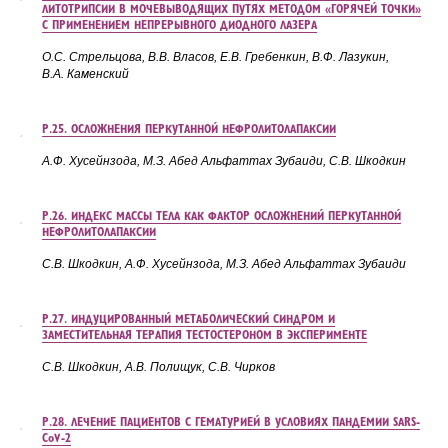
ЛИТОТРИПСИИ В МОЧЕВЫВОДЯЩИХ ПУТЯХ МЕТОДОМ «ГОРЯЧЕЙ ТОЧКИ»
С ПРИМЕНЕНИЕМ НЕПРЕРЫВНОГО ДИОДНОГО ЛАЗЕРА
О.С. Стрельцова, В.В. Власов, Е.В.
Гребенкин, В.Ф.
Лазукин,
В.А.
Каменский
Р.25. ОСЛОЖНЕНИЯ ПЕРКУТАННОЙ НЕФРОЛИТОЛАПАКСИИ
А.Ф. Хусейнзода, М.З.
Абед Альфаттах Зубаиди, С.В.
Шкодкин
Р.26. ИНДЕКС МАССЫ ТЕЛА КАК ФАКТОР ОСЛОЖНЕНИЙ ПЕРКУТАННОЙ
НЕФРОЛИТОЛАПАКСИИ
С.В. Шкодкин, А.Ф. Хусейнзода, М.З.
Абед Альфаттах Зубаиди
Р.27. ИНДУЦИРОВАННЫЙ МЕТАБОЛИЧЕСКИЙ СИНДРОМ И
ЗАМЕСТИТЕЛЬНАЯ ТЕРАПИЯ ТЕСТОСТЕРОНОМ В ЭКСПЕРИМЕНТЕ
С.В. Шкодкин, А.В. Полищук, С.В. Чирков
Р.28. ЛЕЧЕНИЕ ПАЦИЕНТОВ С ГЕМАТУРИЕЙ В УСЛОВИЯХ ПАНДЕМИИ SARS-
CoV-2