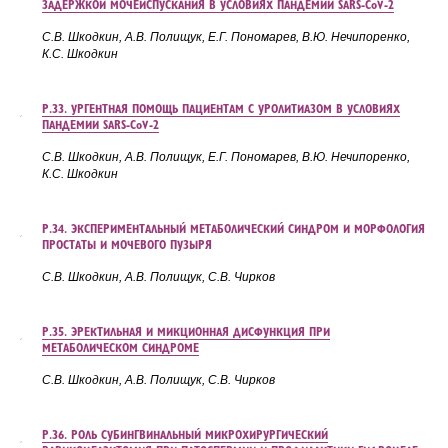
ЗАДЕРЖКОЙ МОЧЕИСПУСКАНИЯ В УСЛОВИЯХ ПАНДЕМИИ SARS-CoV-2
С.В. Шкодкин, А.В. Полищук, Е.Г.
Пономарев, В.Ю.
Нечипоренко,
К.С.
Шкодкин
Р.33. УРГЕНТНАЯ ПОМОЩЬ ПАЦИЕНТАМ С УРОЛИТИАЗОМ В УСЛОВИЯХ
ПАНДЕМИИ SARS-CoV-2
С.В. Шкодкин, А.В. Полищук, Е.Г.
Пономарев, В.Ю.
Нечипоренко,
К.С.
Шкодкин
Р.34. ЭКСПЕРИМЕНТАЛЬНЫЙ МЕТАБОЛИЧЕСКИЙ СИНДРОМ И МОРФОЛОГИЯ
ПРОСТАТЫ И МОЧЕВОГО ПУЗЫРЯ
С.В. Шкодкин, А.В. Полищук, С.В. Чирков
Р.35. ЭРЕКТИЛЬНАЯ И МИКЦИОННАЯ ДИСФУНКЦИЯ ПРИ
МЕТАБОЛИЧЕСКОМ СИНДРОМЕ
С.В. Шкодкин, А.В. Полищук, С.В. Чирков
Р.36. РОЛЬ СУБИНГВИНАЛЬНЫЙ МИКРОХИРУРГИЧЕСКИЙ