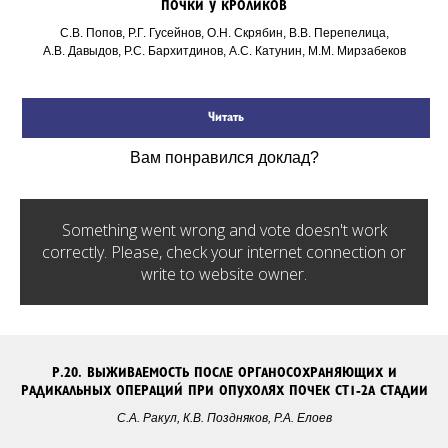
ПОЧКИ У КРОЛИКОВ
С.В. Попов, Р.Г. Гусейнов, О.Н. Скрябин, В.В.
Перепелица,
А.В.
Давыдов, Р.С.
Бархитдинов, А.С.
Катунин, М.М.
Мирзабеков
Читать
Вам понравился доклад?
Something went wrong and vote doesn't work
correctly. Please, check your internet connection or
write to website owner.
Р.20.
ВЫЖИВАЕМОСТЬ ПОСЛЕ ОРГАНОСОХРАНЯЮЩИХ И
РАДИКАЛЬНЫХ ОПЕРАЦИЙ
ПРИ ОПУХОЛЯХ ПОЧЕК СТ1-2
A
СТАДИИ
С.А. Ракул, К.В. Поздняков, Р.А. Елоев