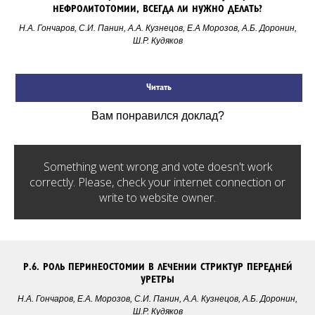
НЕФРОЛИТОТОМИИ, ВСЕГДА ЛИ НУЖНО ДЕЛАТЬ?
Н.А. Гончаров, С.И. Панин, А.А. Кузнецов, Е.А
Морозов, А.Б.
Доронин,
Ш.Р.
Кудяков
Читать
Вам понравился доклад?
Something went wrong and vote doesn't work
correctly. Please, check your internet connection or
write to website owner.
Р.6.
РОЛЬ ПЕРИНЕОСТОМИИ В ЛЕЧЕНИИ СТРИКТУР ПЕРЕДНЕЙ
УРЕТРЫ
Н.А. Гончаров, Е.А. Морозов, С.И. Панин, А.А.
Кузнецов, А.Б.
Доронин,
Ш.Р.
Кудяков