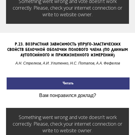
Something went wrong and vote doesn't work
correctly. Please, check your internet connection or
write to website owner.
Р.23.
ВОЗРАСТНАЯ ЗАВИСИМОСТЬ УПРУГО-ЭЛАСТИЧЕСКИХ
СВОЙСТВ БЕЛОЧНОЙ ОБОЛОЧКИ ПОЛОВОГО ЧЛЕНА (ПО ДАННЫМ
АУТОПСИЙНОГО И ПРИЖИЗНЕННОГО ИЗМЕРЕНИЙ)
А.Н. Стрелков, А.И. Улитенко, Н.С. Потапов, А.А.
Фефелов
Читать
Вам понравился доклад?
Something went wrong and vote doesn't work
correctly. Please, check your internet connection or
write to website owner.