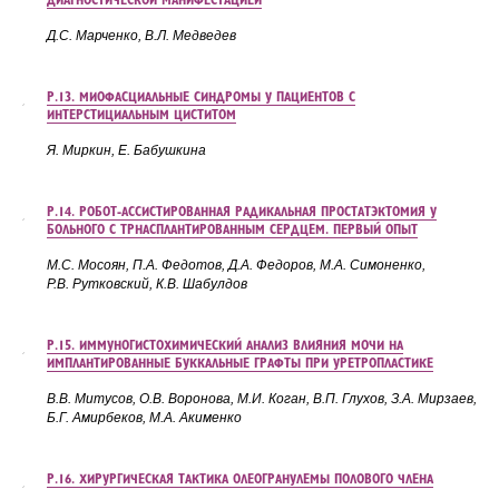
ДИАГНОСТИЧЕСКОЙ МАНИФЕСТАЦИЕЙ
Д.С. Марченко, В.Л. Медведев
Р.13. МИОФАСЦИАЛЬНЫЕ СИНДРОМЫ У ПАЦИЕНТОВ С
ИНТЕРСТИЦИАЛЬНЫМ ЦИСТИТОМ
Я. Миркин, Е. Бабушкина
Р.14. РОБОТ-АССИСТИРОВАННАЯ РАДИКАЛЬНАЯ ПРОСТАТЭКТОМИЯ У
БОЛЬНОГО С ТРНАСПЛАНТИРОВАННЫМ СЕРДЦЕМ. ПЕРВЫЙ ОПЫТ
М.С. Мосоян, П.А. Федотов, Д.А. Федоров, М.А. Симоненко,
Р.В. Рутковский, К.В. Шабулдов
Р.15. ИММУНОГИСТОХИМИЧЕСКИЙ АНАЛИЗ ВЛИЯНИЯ МОЧИ НА
ИМПЛАНТИРОВАННЫЕ БУККАЛЬНЫЕ ГРАФТЫ ПРИ УРЕТРОПЛАСТИКЕ
В.В. Митусов, О.В. Воронова, М.И.
Коган, В.П.
Глухов,
З.А. Мирзаев,
Б.Г.
Амирбеков, М.А.
Акименко
Р.16. ХИРУРГИЧЕСКАЯ ТАКТИКА ОЛЕОГРАНУЛЕМЫ ПОЛОВОГО ЧЛЕНА