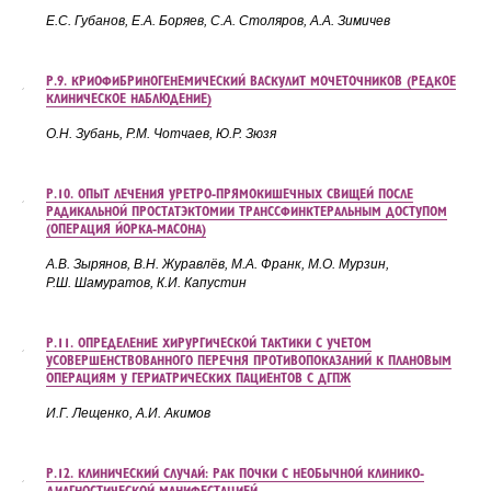
Е.С. Губанов, Е.А. Боряев, С.А. Столяров, А.А.
Зимичев
Р.9. КРИОФИБРИНОГЕНЕМИЧЕСКИЙ ВАСКУЛИТ МОЧЕТОЧНИКОВ (РЕДКОЕ
КЛИНИЧЕСКОЕ НАБЛЮДЕНИЕ)
О.Н. Зубань, Р.М. Чотчаев, Ю.Р. Зюзя
Р.10. ОПЫТ ЛЕЧЕНИЯ УРЕТРО-ПРЯМОКИШЕЧНЫХ СВИЩЕЙ ПОСЛЕ
РАДИКАЛЬНОЙ ПРОСТАТЭКТОМИИ ТРАНССФИНКТЕРАЛЬНЫМ ДОСТУПОМ
(ОПЕРАЦИЯ ЙОРКА-МАСОНА)
А.В. Зырянов, В.Н. Журавлёв, М.А.
Франк, М.О.
Мурзин,
Р.Ш.
Шамуратов, К.И.
Капустин
Р.11. ОПРЕДЕЛЕНИЕ ХИРУРГИЧЕСКОЙ ТАКТИКИ С УЧЕТОМ
УСОВЕРШЕНСТВОВАННОГО ПЕРЕЧНЯ ПРОТИВОПОКАЗАНИЙ К ПЛАНОВЫМ
ОПЕРАЦИЯМ У ГЕРИАТРИЧЕСКИХ ПАЦИЕНТОВ С ДГПЖ
И.Г. Лещенко, А.И. Акимов
Р.12. КЛИНИЧЕСКИЙ СЛУЧАЙ: РАК ПОЧКИ С НЕОБЫЧНОЙ КЛИНИКО-