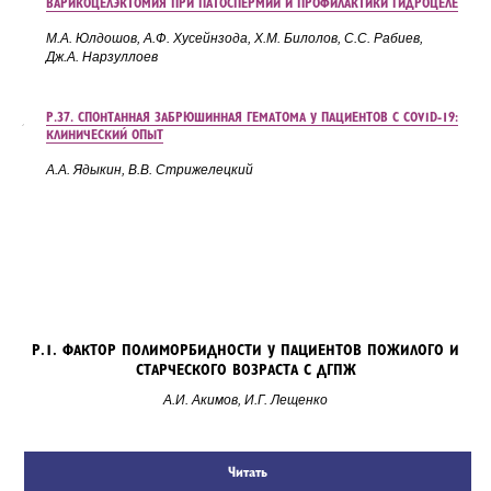
ВАРИКОЦЕЛЭКТОМИЯ ПРИ ПАТОСПЕРМИИ И ПРОФИЛАКТИКИ ГИДРОЦЕЛЕ
М.А. Юлдошов, А.Ф. Хусейнзода, Х.М.
Билолов, С.С.
Рабиев,
Дж.А.
Нарзуллоев
Р.37. СПОНТАННАЯ ЗАБРЮШИННАЯ ГЕМАТОМА У ПАЦИЕНТОВ С COVID-19:
КЛИНИЧЕСКИЙ ОПЫТ
А.А. Ядыкин, В.В. Стрижелецкий
Р.1. ФАКТОР ПОЛИМОРБИДНОСТИ У ПАЦИЕНТОВ ПОЖИЛОГО И
СТАРЧЕСКОГО ВОЗРАСТА С ДГПЖ
А.И. Акимов, И.Г. Лещенко
Читать