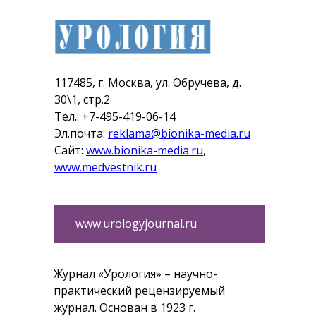
117485, г. Москва, ул. Обручева, д.
30\1, стр.2
Тел.: +7-495-419-06-14
Эл.почта:
reklama@bionika-media.ru
Cайт:
www.bionika-media.ru
,
www.medvestnik.ru
www.urologyjournal.ru
Журнал «Урология» – научно-
практический рецензируемый
журнал. Основан в 1923 г.