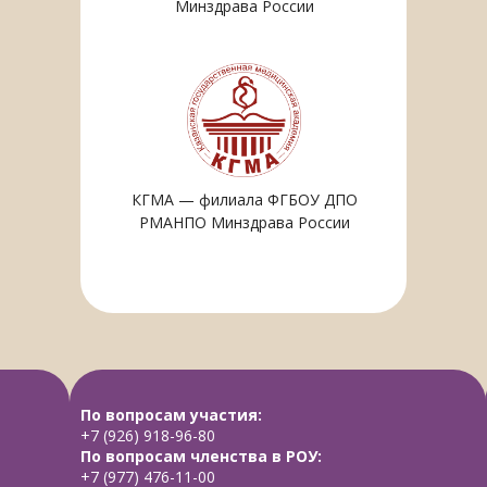
Минздрава России
КГМА — филиала ФГБОУ ДПО
РМАНПО Минздрава России
ПРИ ПОДДЕРЖКЕ
ФГБОУ ВО Казанский Государственный
медицинский университет Минздрава
По вопросам участия:
России
+7 (926) 918-96-80
По вопросам членства в РОУ:
+7 (977) 476-11-00