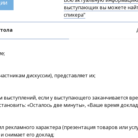
Всю актуальную информацию
ЦИИ
выступающих вы можете найт
спикера"
стола
е;
астникам дискуссии), представляет их;
 выступлений, если у выступающего заканчивается врем
тановить: «Осталось две минуты», «Ваше время доклада
ил рекламного характера (презентация товаров или услу
и снимает его доклад;