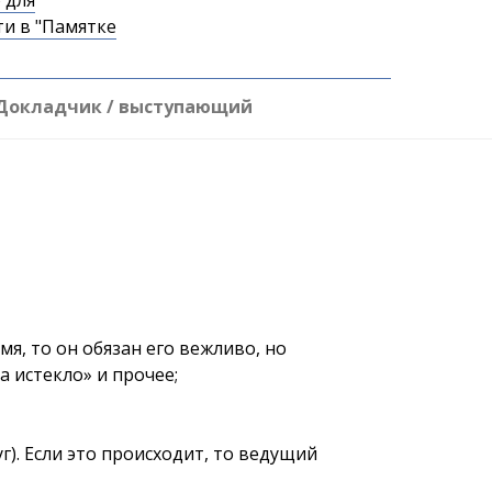
 для
и в "Памятке
Докладчик / выступающий
я, то он обязан его вежливо, но
 истекло» и прочее;
г). Если это происходит, то ведущий